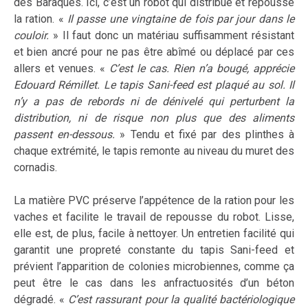
des Baraques. Ici, c’est un robot qui distribue et repousse
la ration. «
Il passe une vingtaine de fois par jour dans le
couloir.
» Il faut donc un matériau suffisamment résistant
et bien ancré pour ne pas être abîmé ou déplacé par ces
allers et venues. «
C’est le cas. Rien n’a bougé, apprécie
Edouard Rémillet. Le tapis Sani-feed est plaqué au sol. Il
n’y a pas de rebords ni de dénivelé qui perturbent la
distribution, ni de risque non plus que des aliments
passent en-dessous.
» Tendu et fixé par des plinthes à
chaque extrémité, le tapis remonte au niveau du muret des
cornadis.
La matière PVC préserve l’appétence de la ration pour les
vaches et facilite le travail de repousse du robot. Lisse,
elle est, de plus, facile à nettoyer. Un entretien facilité qui
garantit une propreté constante du tapis Sani-feed et
prévient l’apparition de colonies microbiennes, comme ça
peut être le cas dans les anfractuosités d’un béton
dégradé. «
C’est rassurant pour la qualité bactériologique