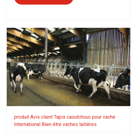
produit
Avis client
Tapis caoutchouc pour vache
International
Bien-être vaches laitières