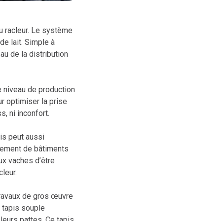
u racleur. Le système
de lait. Simple à
au de la distribution
e niveau de production
r optimiser la prise
s, ni inconfort.
is peut aussi
pement de bâtiments
ux vaches d’être
cleur.
travaux de gros œuvre
n tapis souple
leurs pattes. Ce tapis,