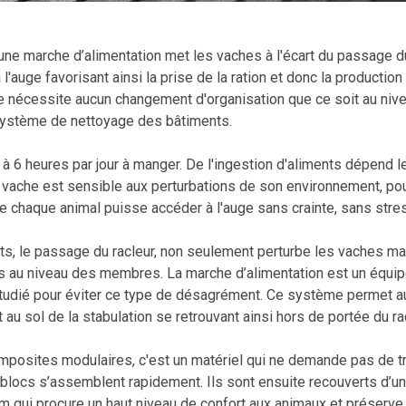
une marche d’alimentation met les vaches à l'écart du passage d
 l'auge favorisant ainsi la prise de la ration et donc la production 
 ne nécessite aucun changement d'organisation que ce soit au nive
système de nettoyage des bâtiments.
 6 heures par jour à manger. De l'ingestion d'aliments dépend l
e vache est sensible aux perturbations de son environnement, pou
que chaque animal puisse accéder à l'auge sans crainte, sans stres
ts, le passage du racleur, non seulement perturbe les vaches ma
s au niveau des membres. La marche d’alimentation est un équi
tudié pour éviter ce type de désagrément. Ce système permet a
 au sol de la stabulation se retrouvant ainsi hors de portée du ra
mposites modulaires, c'est un matériel qui ne demande pas de 
s blocs s’assemblent rapidement. Ils sont ensuite recouverts d’u
m qui procure un haut niveau de confort aux animaux et préserve 