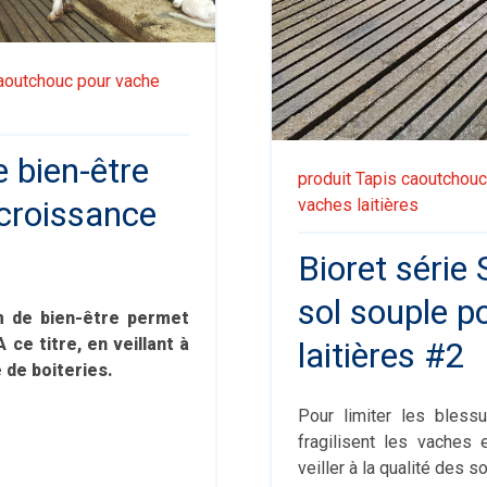
aoutchouc pour vache
e bien-être
produit
Tapis caoutchouc
 croissance
vaches laitières
Bioret série S
sol souple p
 de bien-être permet
ce titre, en veillant à
laitières #2
e de boiteries.
Pour limiter les bless
fragilisent les vaches e
veiller à la qualité des so