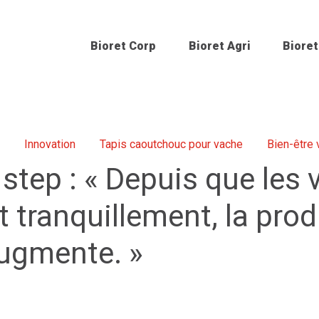
Bioret Corp
Bioret Agri
Bioret
Innovation
Tapis caoutchouc pour vache
Bien-être 
step : « Depuis que les
tranquillement, la pro
augmente. »