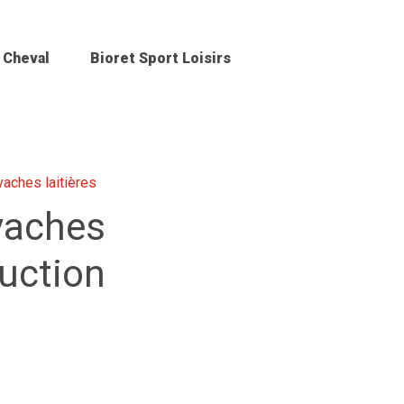
 Cheval
Bioret Sport Loisirs
vaches laitières
 vaches
duction