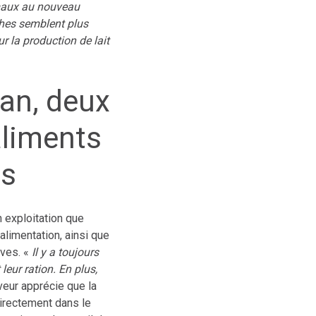
imaux au nouveau
ches semblent plus
ur la production de lait
lan, deux
aliments
es
 exploitation que
alimentation, ainsi que
uves. «
Il y a toujours
leur ration. En plus,
veur apprécie que la
directement dans le