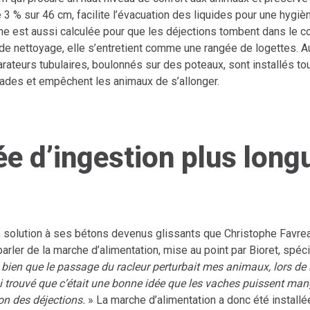
 3 % sur 46 cm, facilite l’évacuation des liquides pour une hygièn
he est aussi calculée pour que les déjections tombent dans le co
de nettoyage, elle s’entretient comme une rangée de logettes. A
ateurs tubulaires, boulonnés sur des poteaux, sont installés to
lades et empêchent les animaux de s’allonger.
e d’ingestion plus long
e solution à ses bétons devenus glissants que Christophe Favrea
rler de la marche d’alimentation, mise au point par Bioret, spéc
 bien que le passage du racleur perturbait mes animaux, lors de l
’ai trouvé que c’était une bonne idée que les vaches puissent ma
on des déjections.
» La marche d’alimentation a donc été installée