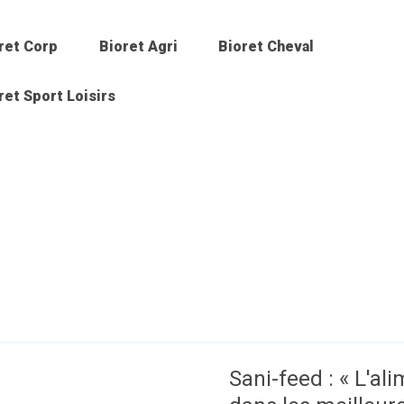
ret Corp
Bioret Agri
Bioret Cheval
ret Sport Loisirs
Sani-feed : « L'al