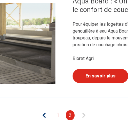
Aqua Board : « Un
le confort de cou
Pour équiper les logettes d'
genouillère à eau Aqua Boar
troupeau, depuis le mouvem
position de couchage choisi
Bioret Agri
En savoir plus
1
2