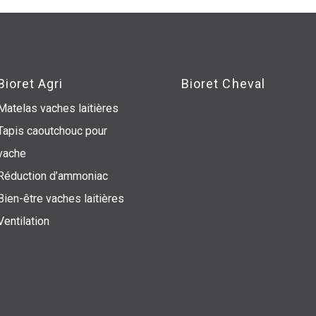
Bioret Agri
Bioret Cheval
Matelas vaches laitières
Tapis caoutchouc pour
vache
Réduction d’ammoniac
Bien-être vaches laitières
Ventilation