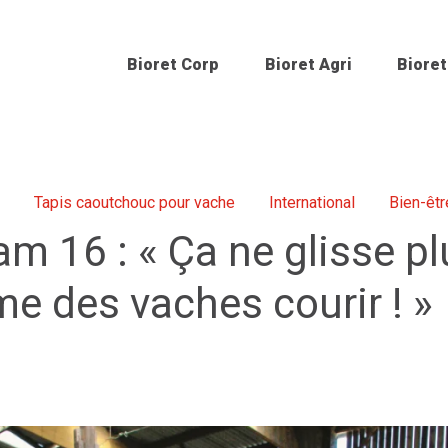
Bioret Corp
Bioret Agri
Bioret
Tapis caoutchouc pour vache
International
Bien-êtr
am 16 : « Ça ne glisse p
e des vaches courir ! »