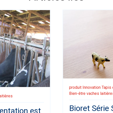
produit
Innovation
Tapis 
Bien-être vaches laitière
aitières
Bioret Série 
mentation est