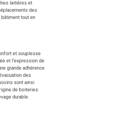
hes laitières et
s déplacements des
 bâtiment tout en
onfort et souplesse
ée et l'expression de
 une grande adhérence
 évacuation des
 bovins sont ainsi
igine de boiteries.
evage durable.