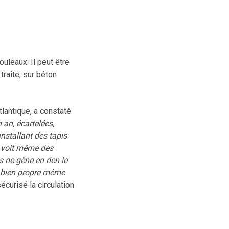
uleaux. Il peut être
traite, sur béton
lantique, a constaté
 an, écartelées,
nstallant des tapis
n voit même des
s ne gêne en rien le
t bien propre même
écurisé la circulation