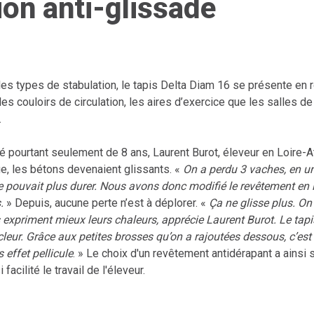
ion anti-glissade
les types de stabulation, le tapis Delta Diam 16 se présente en ro
s couloirs de circulation, les aires d’exercice que les salles de 
.
 pourtant seulement de 8 ans, Laurent Burot, éleveur en Loire-At
ge, les bétons devenaient glissants. «
On a perdu 3 vaches, en un
ne pouvait plus durer. Nous avons donc modifié le revêtement en i
.
» Depuis, aucune perte n’est à déplorer. «
Ça ne glisse plus. O
es expriment mieux leurs chaleurs, apprécie Laurent Burot. Le tapi
leur. Grâce aux petites brosses qu’on a rajoutées dessous, c’es
 effet pellicule
. » Le choix d'un revêtement antidérapant a ainsi s
acilité le travail de l'éleveur.